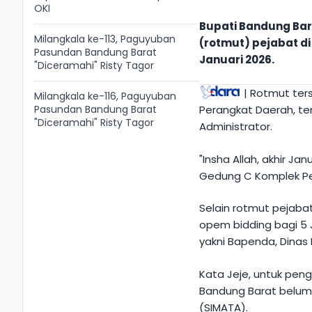
OKI
Bupati Bandung Bara
Milangkala ke-113, Paguyuban
(rotmut) pejabat d
Pasundan Bandung Barat
Januari 2026.
"Diceramahi" Risty Tagor
| Rotmut ter
Milangkala ke-116, Paguyuban
Pasundan Bandung Barat
Perangkat Daerah, te
"Diceramahi" Risty Tagor
Administrator.
"Insha Allah, akhir Jan
Gedung C Komplek Per
Selain rotmut pejaba
opem bidding bagi 5 
yakni Bapenda, Dinas
Kata Jeje, untuk pen
Bandung Barat belum
(SIMATA).