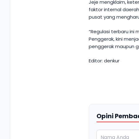
Jeje mengklaim, kete
faktor internal daer
pusat yang mengharu
“Regulasi terbaru in
Penggerak, kini menj
penggerak maupun gur
Editor: denkur
Opini Pemba