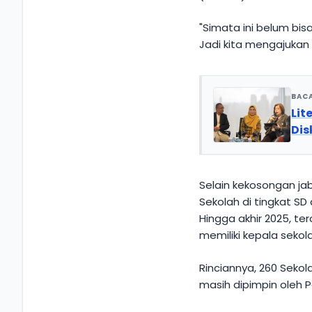
"Simata ini belum bis
Jadi kita mengajukan 
BAC
Lit
Dis
Selain kekosongan ja
Sekolah di tingkat S
Hingga akhir 2025, te
memiliki kepala sekolah
Rinciannya, 260 Seko
masih dipimpin oleh P