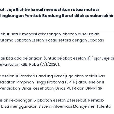
t, Jeje Richtie Ismail memastikan rotasi mutasi
i lingkungan Pemkab Bandung Barat dilaksanakan akhir
sebut untuk mengisi kekosongan jabatan di sejumlah
rutama Jabatan Eselon III atau setara dengan Jabatan
uari kita ada pelantikan (untuk pejabat eselon III)," ujar Jeje d
kantoran KBB, Rabu (7/1/2026).
t eselon III, Pemkab Bandung Barat juga akan melakukan
Jabatan Pimpinan Tinggi Pratama (JPTP) atau eselon II
 Pendidikan, Dinas Kesehatan, Dinas PUTR dan DPMPTSP.
gisian kekosongan 5 jabatan eselon 2 tersebut, Pemkab
 bisa menggunakan Sistem Infoemaai Manajemen Talenta