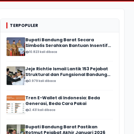
TERPOPULER
Bupati Bandung Barat Secara
Simbolis Serahkan Bantuan Insentif
Ketua RT/ RW, Total Anggaran
10.823 kali dibaca
Mencapai Rp16 Miliar
Jeje Richtie Ismail Lantik 153 Pejabat
Struktural dan Fungsional Bandung
Barat
3.979 kali dibaca
Tren E-Wallet di Indonesia: Beda
Generasi, Beda Cara Pakai
2.431 kali dibaca
Bupati Bandung Barat Pastikan
Rotmut Pejabat Akhir Januari 2026