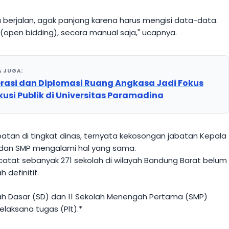
a berjalan, agak panjang karena harus mengisi data-data.
(open bidding), secara manual saja," ucapnya.
A JUGA:
erasi dan Diplomasi Ruang Angkasa Jadi Fokus
kusi Publik di Universitas Paramadina
batan di tingkat dinas, ternyata kekosongan jabatan Kepala
D dan SMP mengalami hal yang sama.
rcatat sebanyak 271 sekolah di wilayah Bandung Barat belum
 definitif.
lah Dasar (SD) dan 11 Sekolah Menengah Pertama (SMP)
elaksana tugas (Plt).*