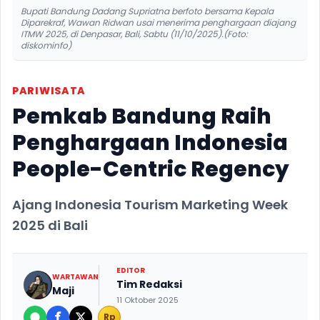
Bupati Bandung Dadang Supriatna berfoto bersama Kepala
Diparekraf, Wawan Ridwan usai menerima penghargaan diajang
ITMW 2025, di Denpasar, Bali, Sabtu (11/10/2025).(Foto:
diskominfo)
PARIWISATA
Pemkab Bandung Raih
Penghargaan Indonesia
People-Centric Regency
Ajang Indonesia Tourism Marketing Week
2025 di Bali
EDITOR
WARTAWAN
Tim Redaksi
Maji
11 Oktober 2025
Rp