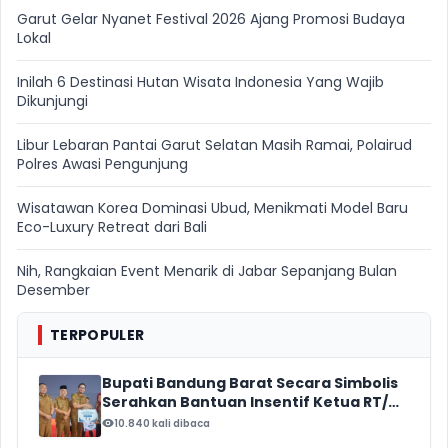
Garut Gelar Nyanet Festival 2026 Ajang Promosi Budaya
Lokal
Inilah 6 Destinasi Hutan Wisata Indonesia Yang Wajib
Dikunjungi
Libur Lebaran Pantai Garut Selatan Masih Ramai, Polairud
Polres Awasi Pengunjung
Wisatawan Korea Dominasi Ubud, Menikmati Model Baru
Eco-Luxury Retreat dari Bali
Nih, Rangkaian Event Menarik di Jabar Sepanjang Bulan
Desember
TERPOPULER
Bupati Bandung Barat Secara Simbolis
Serahkan Bantuan Insentif Ketua RT/
RW, Total Anggaran Mencapai Rp16
10.840 kali dibaca
Miliar