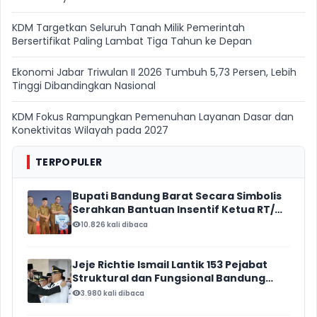
KDM Targetkan Seluruh Tanah Milik Pemerintah
Bersertifikat Paling Lambat Tiga Tahun ke Depan
Ekonomi Jabar Triwulan II 2026 Tumbuh 5,73 Persen, Lebih
Tinggi Dibandingkan Nasional
KDM Fokus Rampungkan Pemenuhan Layanan Dasar dan
Konektivitas Wilayah pada 2027
TERPOPULER
Bupati Bandung Barat Secara Simbolis
Serahkan Bantuan Insentif Ketua RT/
RW, Total Anggaran Mencapai Rp16
10.826 kali dibaca
Miliar
Jeje Richtie Ismail Lantik 153 Pejabat
Struktural dan Fungsional Bandung
Barat
3.980 kali dibaca